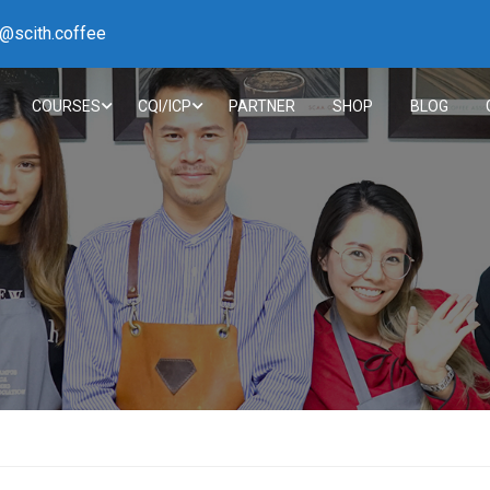
h@scith.coffee
COURSES
CQI/ICP
PARTNER
SHOP
BLOG