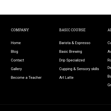
COMPANY
BASIC COURSE
A
Home
Barista & Espresso
C
BECOME AN INSTRUCTOR
Blog
Basic Brewing
A
in thousand of instructors and earn money hassle fr
Contact
Drip Specialized
Ro
D
Gallery
Cupping & Sensory skills
Ba
Become a Teacher
Art Latte
G
GET STARTED NOW