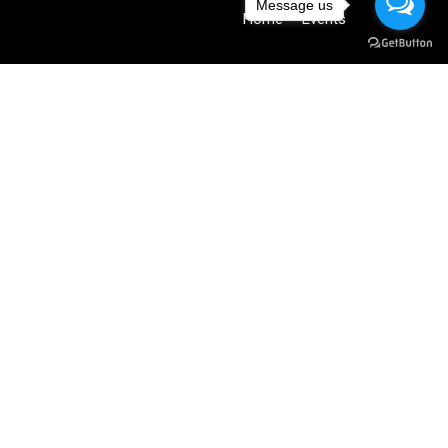
Message us
Home
Events