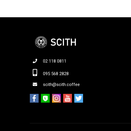
02 118 0811
Jo
095 568 2828
scith@scith.coffee