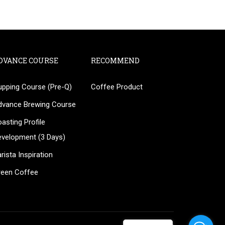
DVANCE COURSE
RECOMMEND
upping Course (Pre-Q)
Coffee Product
?
dvance Brewing Course
ee!
asting Profile
evelopment (3 Days)
rista Inspiration
reen Coffee