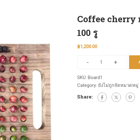
Coffee cherry 
100 รู
฿
1,200.00
-
+
Coffee
cherry
SKU:
Board1
ripeness
Category:
ยังไม่ถูกจัดหมวดหมู่
board
Share:
-
กระดาน
100
รู
quantity