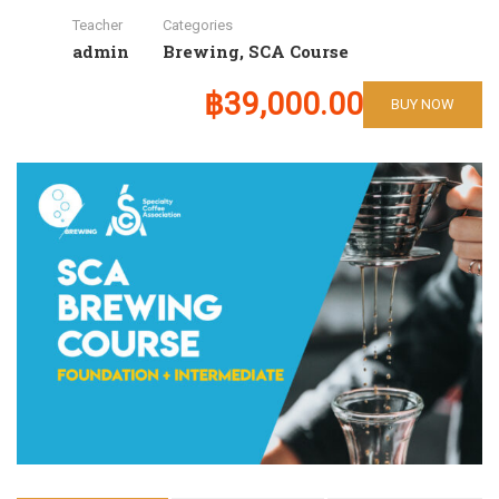
Teacher
Categories
admin
Brewing
,
SCA Course
฿39,000.00
BUY NOW