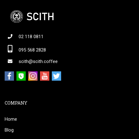
02 118 0811
095 568 2828
scith@scith.coffee
COMPANY
Home
Blog