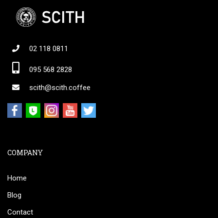
02 118 0811
095 568 2828
scith@scith.coffee
COMPANY
Home
Blog
Contact