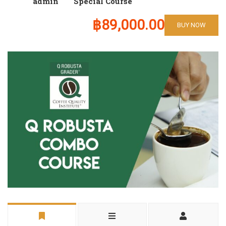
admin
Special Course
฿89,000.00
BUY NOW