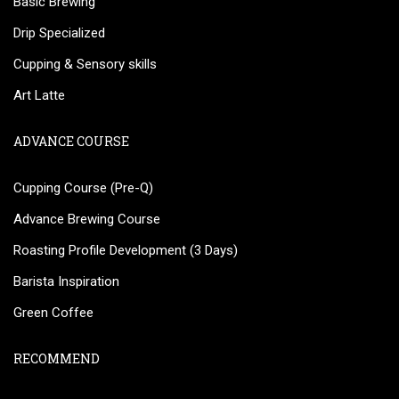
Basic Brewing
Drip Specialized
Cupping & Sensory skills
Art Latte
ADVANCE COURSE
Cupping Course (Pre-Q)
Advance Brewing Course
Roasting Profile Development (3 Days)
Barista Inspiration
Green Coffee
RECOMMEND