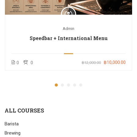
Admin
Speedbar + International Menu
฿10,000.00
0
0
฿12,000.00
ALL COURSES
Barista
Brewing