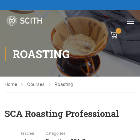
Cart
0
ROASTING
Home
Courses
Roasting
SCA Roasting Professional
Teacher
Categories