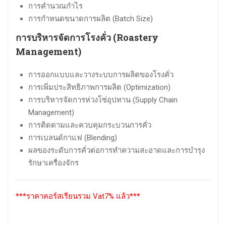
การคำนวณกำไร
การกำหนดขนาดการผลิต (Batch Size)
การบริหารจัดการโรงคั่ว (Roastery
Management)
การออกแบบและวางระบบการผลิตของโรงคั่ว
การเพิ่มประสิทธิภาพการผลิต (Optimization)
การบริหารจัดการห่วงโซ่อุปทาน (Supply Chain
Management)
การติดตามและควบคุมกระบวนการคั่ว
การเบลนด์กาแฟ (Blending)
ผลของระดับการคั่วต่อการทำความสะอาดและการบำรุง
รักษาเครื่องจักร
***ราคาคอร์สเรียนรวม Vat7% แล้ว***