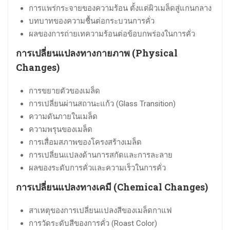
การแพร่กระจายของความร้อน ตั้งแต่ผิวเมล็ดสู่แกนกลาง
บทบาทของความชื้นต่อกระบวนการคั่ว
ผลของการถ่ายเทความร้อนต่อข้อบกพร่องในการคั่ว
การเปลี่ยนแปลงทางกายภาพ (Physical
Changes)
การขยายตัวของเมล็ด
การเปลี่ยนผ่านสถานะแก้ว (Glass Transition)
ความดันภายในเมล็ด
ความพรุนของเมล็ด
การเสื่อมสภาพของโครงสร้างเมล็ด
การเปลี่ยนแปลงด้านการสกัดและการละลาย
ผลของระดับการคั่วและความเร็วในการคั่ว
การเปลี่ยนแปลงทางเคมี (Chemical Changes)
สาเหตุของการเปลี่ยนแปลงสีของเมล็ดกาแฟ
การวัดระดับสีของการคั่ว (Roast Color)