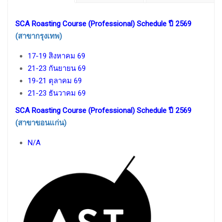
SCA Roasting Course
(
Professional
) Schedule ปี 2569
(สาขากรุงเทพ)
17-19 สิงหาคม 69
21-23 กันยายน 69
19-21 ตุลาคม 69
21-23 ธันวาคม 69
SCA Roasting Course (Professional) Schedule ปี 2569
(สาขาขอนแก่น)
N/A