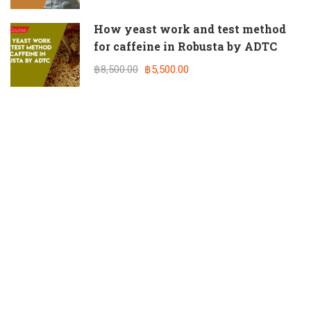
How yeast work and test method
for caffeine in Robusta by ADTC
฿8,500.00
฿5,500.00