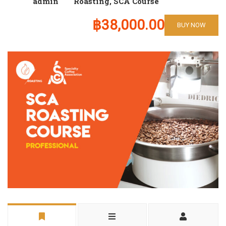
admin
Roasting
,
SCA Course
฿38,000.00
BUY NOW