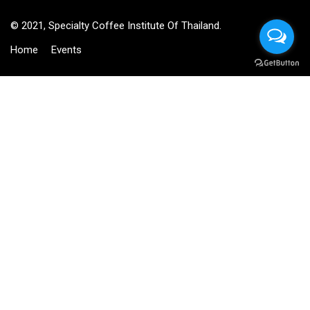
© 2021, Specialty Coffee Institute Of Thailand.
Home
Events
฿6,500.00
BUY NOW
BECOME AN INSTRUCTOR?
Join thousand of instructors and earn money hassle free!
GET STARTED NOW