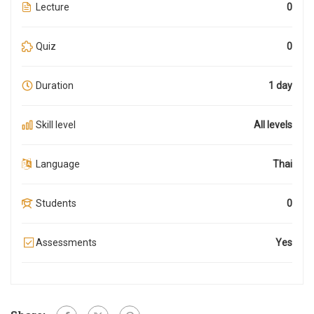
Lecture
0
Quiz
0
Duration
1 day
Skill level
All levels
Language
Thai
Students
0
Assessments
Yes