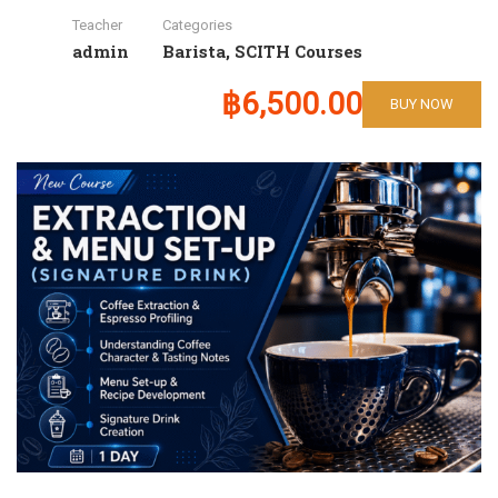
Teacher
Categories
admin
Barista
,
SCITH Courses
฿6,500.00
BUY NOW