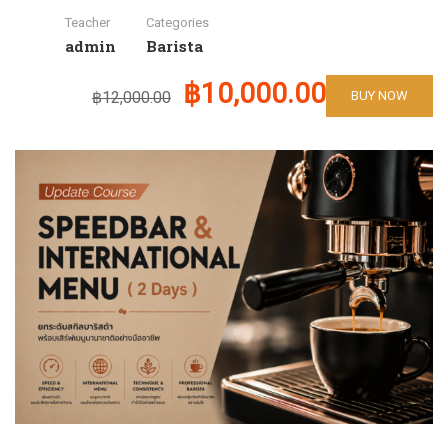
Teacher
Categories
admin
Barista
฿10,000.00
฿12,000.00
BUY NOW