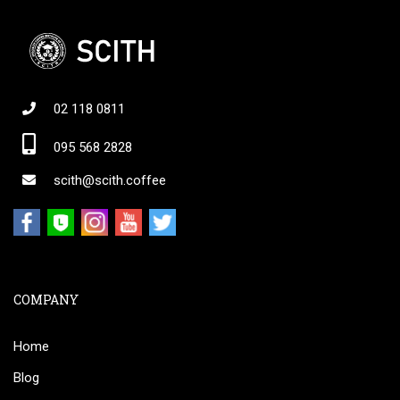
02 118 0811
095 568 2828
scith@scith.coffee
COMPANY
Home
Blog