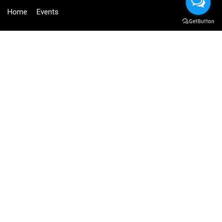
Home
Events
฿6,500.00
BUY NOW
BECOME AN INSTRUCTOR?
Join thousand of instructors and earn money hassle free!
GET STARTED NOW