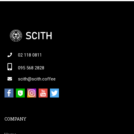
02 118 0811
095 568 2828
scith@scith.coffee
COMPANY