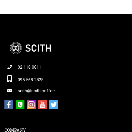
02 118 0811
095 568 2828
scith@scith.coffee
COMPANY