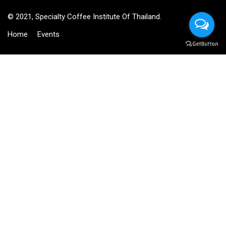
© 2021, Specialty Coffee Institute Of Thailand.
Home
Events
BECOME AN INSTRUCTOR?
Join thousand of instructors and earn money hassle free!
GET STARTED NOW