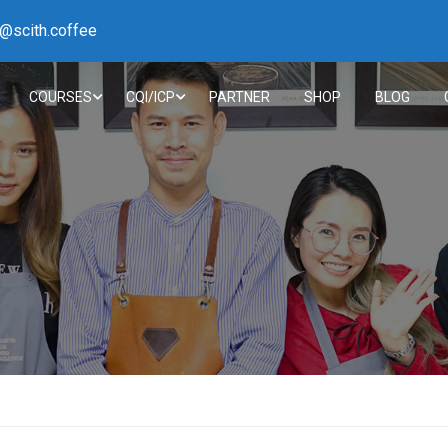
h@scith.coffee
COURSES
CQI/ICP
PARTNER
SHOP
BLOG