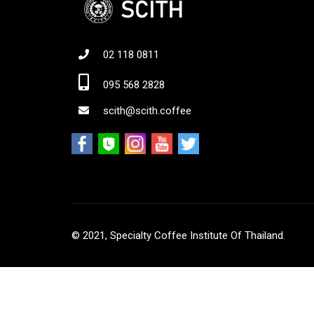
02 118 0811
Jo
095 568 2828
scith@scith.coffee
© 2021, Specialty Coffee Institute Of Thailand.