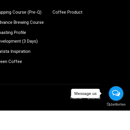
upping Course (Pre-Q)
Coffee Product
?
dvance Brewing Course
ee!
asting Profile
evelopment (3 Days)
rista Inspiration
reen Coffee
Message us
Home
Events