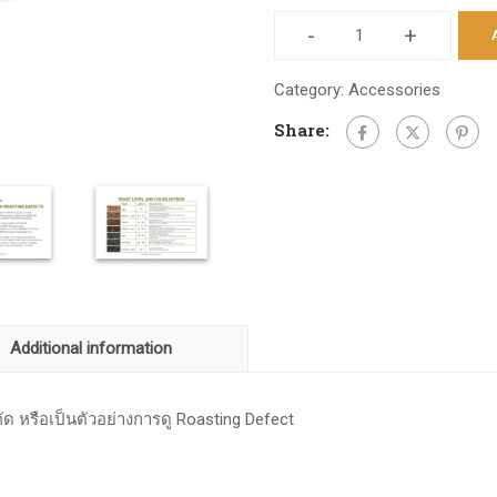
-
+
Identify
Roasting
Category:
Accessories
Defect
Share:
Booklet
quantity
Additional information
ัด หรือเป็นตัวอย่างการดู Roasting Defect