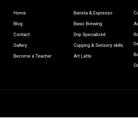
Home
Barista & Espresso
C
BECOME AN INSTRUCTOR
Blog
Basic Brewing
A
in thousand of instructors and earn money hassle fr
Contact
Drip Specialized
Ro
D
Gallery
Cupping & Sensory skills
Ba
Become a Teacher
Art Latte
G
GET STARTED NOW