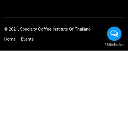
© 2021, Specialty Coffee Institute Of Thailand.
Home
Events
BECOME AN INSTRUCTOR?
Join thousand of instructors and earn money hassle free!
GET STARTED NOW