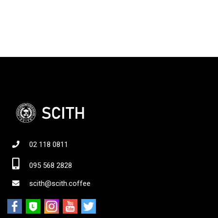
02 118 0811
095 568 2828
scith@scith.coffee