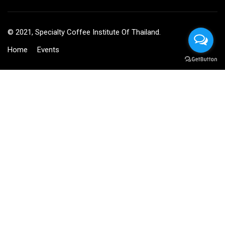
© 2021, Specialty Coffee Institute Of Thailand.
Home
Events
BECOME AN INSTRUCTOR?
Join thousand of instructors and earn money hassle free!
GET STARTED NOW