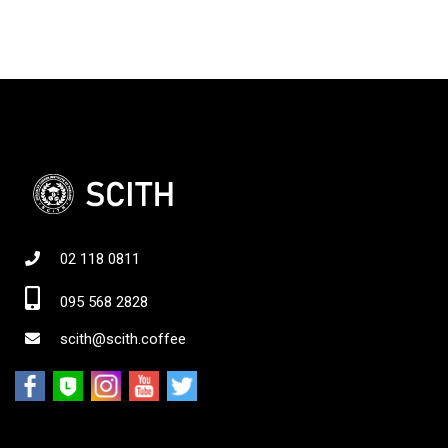
02 118 0811
095 568 2828
scith@scith.coffee