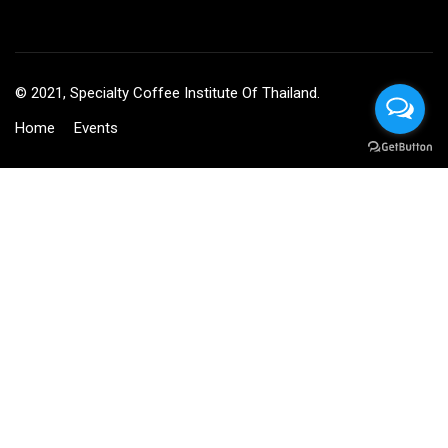
© 2021, Specialty Coffee Institute Of Thailand.
Home
Events
BECOME AN INSTRUCTOR?
Join thousand of instructors and earn money hassle free!
GET STARTED NOW