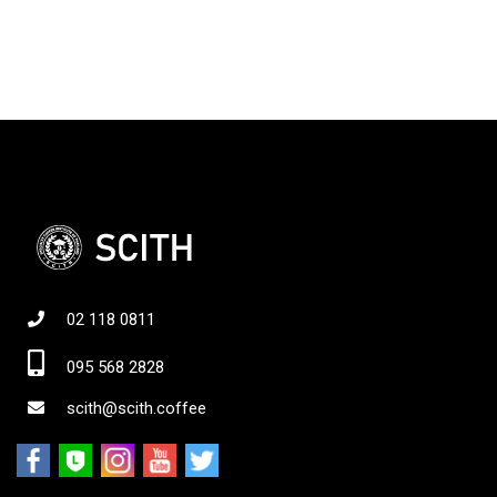
02 118 0811
095 568 2828
scith@scith.coffee