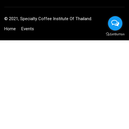
© 2021, Specialty Coffee Institute Of Thailand.
Home
Events
BECOME AN INSTRUCTOR?
Join thousand of instructors and earn money hassle free!
GET STARTED NOW