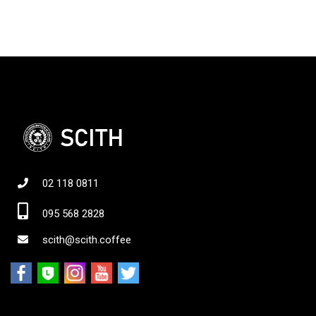
02 118 0811
095 568 2828
scith@scith.coffee