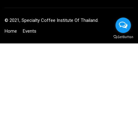
© 2021, Specialty Coffee Institute Of Thailand.
Home
Events
BECOME AN INSTRUCTOR?
Join thousand of instructors and earn money hassle free!
GET STARTED NOW