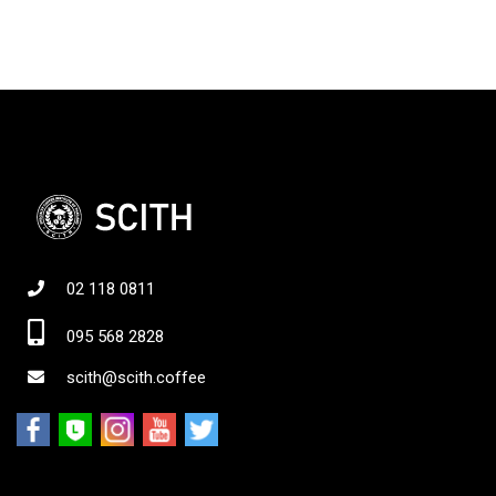
02 118 0811
095 568 2828
scith@scith.coffee