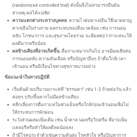
(randomized controlled trial) ดังนั้นจึงไม่สามารถยืนยัน
สาเหตุ
‐
ผลได้แน่ชัด
ความแตกต่างระหว่างบุคคล
: ความไวต่อคาเฟอีน วิธีเผาผลาญ
คาเฟอีนในร่างกาย ผลกระทบของสิ่งแวดล้อม เช่น การนอน
หลับ โภชนาการ และสุขภาพโดยรวม จะมีผลต่อว่ากาแฟจะให้
ผลดีมากหรือน้อย
ผลข้างเคียงที่อาจเกิดขึ้น
: ดื่มกาแฟมากเกินไป อาจมีผลเสียต่อ
การนอนหลับ ความดันเลือด หรือปัญหาอื่นๆ ถ้าดื่มใกล้เวลา
เข้านอน หรือมีเงื่อนไขทางสุขภาพบางอย่าง
ข้อแนะนำในทางปฏิบัติ
เริ่มต้นด้วยปริมาณกาแฟที่ “ธรรมดา” เช่น 1-2 ถ้วยต่อวัน แล้ว
ค่อยๆ ปรับขึ้นหากไม่มีผลข้างเคียง
หลีกเลี่ยงการดื่มกาแฟในช่วงเย็นหรือใกล้ก่อนเข้านอนเพื่อไม่
ให้กระทบการพักผ่อน
ระวังส่วนผสมเพิ่มเติม เช่น น้ำตาล นมหรือวิปครีม ที่อาจเพิ่ม
แคลอรีหรือทำให้ผลดีลดน้อยลง
ถ้ามีโรคประจำตัวเช่นความดันสูง โรคหัวใจ หรือปัญหาการ