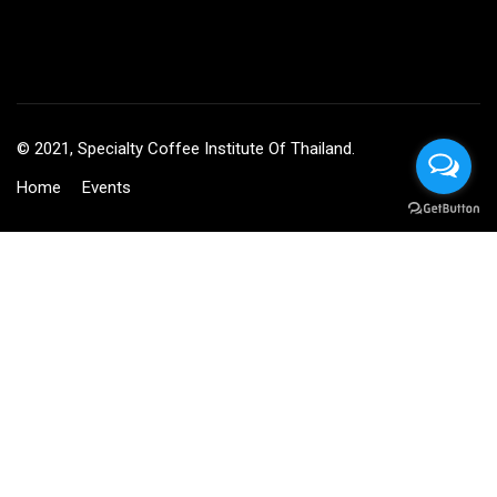
© 2021, Specialty Coffee Institute Of Thailand.
Home
Events
BECOME AN INSTRUCTOR?
Join thousand of instructors and earn money hassle free!
GET STARTED NOW