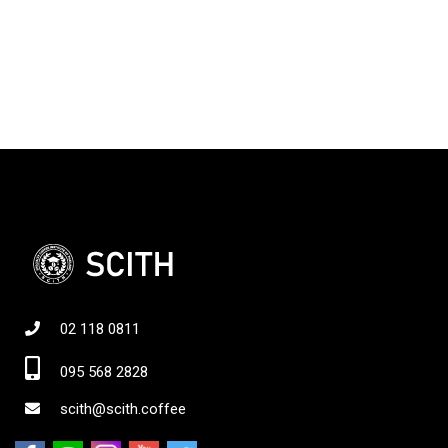
02 118 0811
095 568 2828
scith@scith.coffee