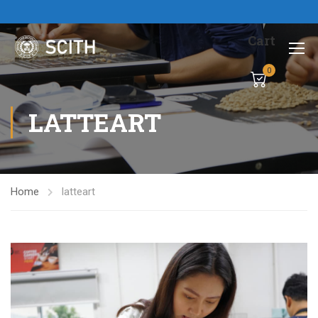
Cart
0
LATTEART
Home
latteart