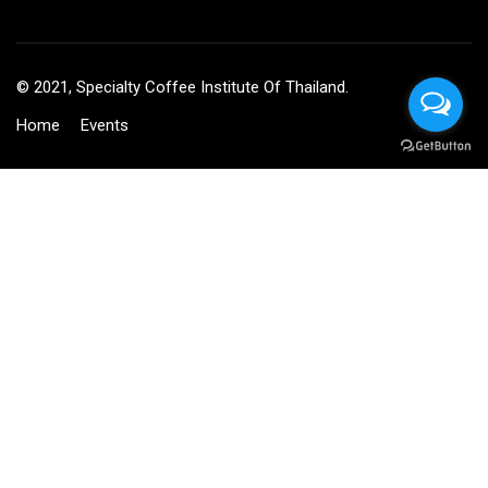
© 2021, Specialty Coffee Institute Of Thailand.
Home
Events
BECOME AN INSTRUCTOR?
Join thousand of instructors and earn money hassle free!
GET STARTED NOW