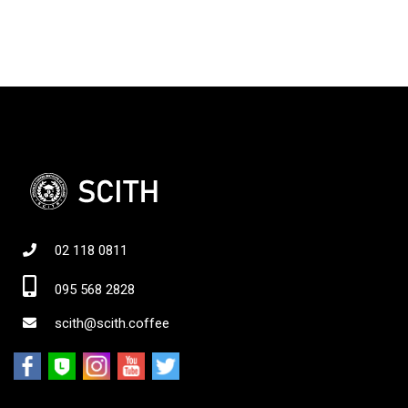
02 118 0811
095 568 2828
scith@scith.coffee