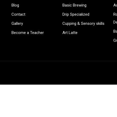
BECOME AN INSTRUCTOR
Blog
Basic Brewing
A
in thousand of instructors and earn money hassle fr
Contact
Drip Specialized
Ro
D
Gallery
Cupping & Sensory skills
Ba
Become a Teacher
Art Latte
G
GET STARTED NOW