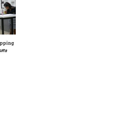
upping
ิเศษ