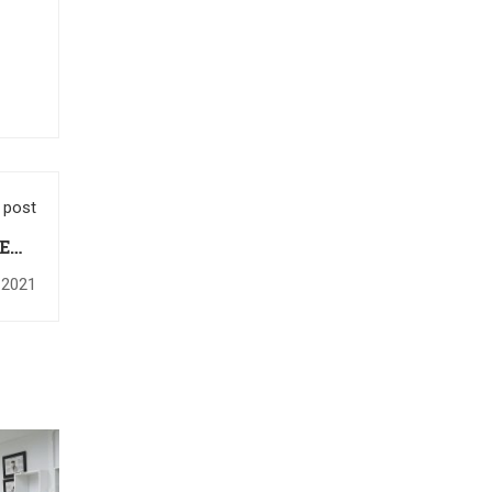
 post
 BENZ
2564
 2021