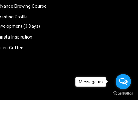
?
dvance Brewing Course
ee!
asting Profile
evelopment (3 Days)
rista Inspiration
reen Coffee
Message us
Home
Events