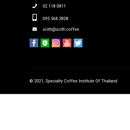
02 118 0811
Jo
095 568 2828
scith@scith.coffee
© 2021, Specialty Coffee Institute Of Thailand.