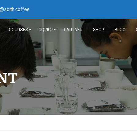
h@scith.coffee
COURSES
CQI/ICP
PARTNER
SHOP
BLOG
NT