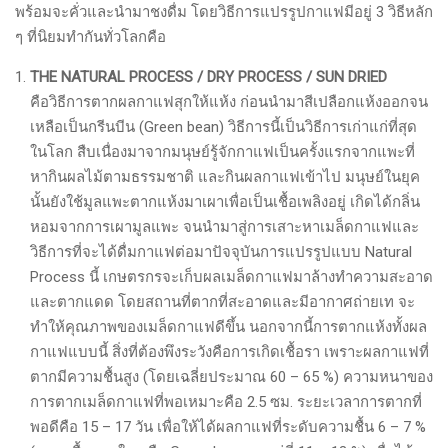
พร้อมจะคั่วและนำมาชงดื่ม โดยวิธีการแปรรูปกาแฟมีอยู่ 3 วิธีหลัก
ๆ ที่นิยมทำกันทั่วโลกคือ
THE NATURAL PROCESS / DRY PROCESS / SUN DRIED
คือวิธีการตากผลกาแฟสุกให้แห้ง ก่อนนำมาสีเปลือกแห้งออกจน
เหลือเป็นกรีนบีน (Green bean) วิธีการนี้เป็นวิธีการเก่าแก่ที่สุด
ในโลก สืบเนื่องมาจากมนุษย์รู้จักกาแฟเป็นครั้งแรกจากแพะที่
หากินผลไม้ตามธรรมชาติ และกินผลกาแฟเข้าไป มนุษย์ในยุค
นั้นยังใช้มูลแพะตากแห้งมาเผาเพื่อเป็นเชื้อเพลิงอยู่ เกิดได้กลิ่น
หอมจากการเผามูลแพะ จนนำมาสู่การเสาะหาเมล็ดกาแฟและ
วิธีการที่จะได้ดื่มกาแฟต่อมาปัจจุบันการแปรรูปแบบ Natural
Process นี้ เกษตรกรจะเก็บผลเมล็ดกาแฟมาล้างทำความสะอาด
และตากแดด โดยสถานที่ตากที่สะอาดและมีอากาศถ่ายเท จะ
ทำให้คุณภาพของเมล็ดกาแฟดีขึ้น นอกจากนี้การตากแห้งทั้งผล
กาแฟแบบนี้ สิ่งที่ต้องพึงระวังคือการเกิดเชื้อรา เพราะผลกาแฟที่
ตากมีความชื้นสูง (โดยเฉลี่ยประมาณ 60 – 65 %) ความหนาของ
การตากเมล็ดกาแฟที่พอเหมาะคือ 2.5 ซม. ระยะเวลาการตากที่
พอดีคือ 15 – 17 วัน เพื่อให้ได้ผลกาแฟที่ระดับความชื้น 6 – 7 %