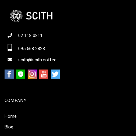
02 118 0811
095 568 2828
scith@scith.coffee
COMPANY
Home
Blog