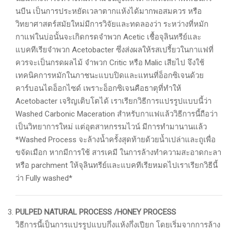
นบีน เป็นการประหยัดเวลาตากแห้งได้มากพอสมควร หรือ
วิทยาศาสตร์สมัยใหม่มีการวิจัยและทดลองว่า ระหว่างที่หมัก
กาแฟในบ่อนั้นจะเกิดกรดจำพวก Acetic เชื้อจุลินทรีย์และ
แบคทีเรียจำพวก Acetobacter ซึ่งส่งผลให้รสเปรี้ยวในกาแฟที่
ควรจะเป็นกรดผลไม้ จำพวก Critic หรือ Malic เสียไป จึงใช้
เทคนิคการหมักในภาชนะแบบปิดและแทนที่อ็อกซิเจนด้วย
คาร์บอนไดอ็อกไซด์ เพราะอ็อกซิเจนคือธาตุที่ทำให้
Acetobacter เจริญเติบโตได้ เราเรียกวิธีการแปรรูปแบบนี้ว่า
Washed Carbonic Maceration สำหรับกาแฟแล้ววิธีการนี้ถือว่า
เป็นวิทยาการใหม่ แต่อุตสาหกรรมไวน์ มีการทำมานานแล้ว
*Washed Process จะล้างน้ำครั้งสุดท้ายด้วยน้ำเปล่าและถูเพื่อ
ขจัดเมือก หากมีการใช้ สารเคมี ในการล้างทำความสะอาดกะลา
หรือ parchment ให้จุลินทรีย์และแบคทีเรียหมดไปเราเรียกวิธีนี้
ว่า Fully washed*
PULPED NATURAL PROCESS /HONEY PROCESS
วิธีการนี้เป็นการแปรรูปแบบกึ่งแห้งกึ่งเปียก โดยเริ่มจากการล้าง