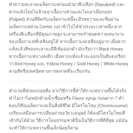
ทำความสะอาดเมล็ดกาแฟก่อนนำมาสีเปลือก (Depulped) และ
ตากแห้งโดยไม่ล้างเอาเนื้อบางส่วนและไม่เอาเมือกออก
(Pulped) ส่วนที่ติดกับเมล็ดกาแฟนี้จะมีรสหวานและซึมผ่าน
เมล็ดกาแฟส่วน Center cut เข้าไปได้ช่วงระยะเวลาหนึ่ง หาก
เครื่องสีเปลือกที่มีคุณภาพสูง จะสามารถกำหนดความหนาบาง
ของเนื้อกาแฟที่เหลืออยู่ได้ หากเนื้อกาแฟเหลืออยู่มาก เมื่อตาก
แห้งแล้วสีของกะลาจะมีสีเข้มออกดำ มักเรียกว่า Black Honey
หากเนื้อกาแฟบางลงอีก เมื่อตากแห้งแล้วจะออกเป็นสีแดงเรียก
ว่า Red Honey และ Yellow Honey / Gold Honey / White Honey
ตามสีหรือเทคนิคทางการตลาดที่จะเรียกกัน
คำถามที่มักพบบ่อยคือ หากวิธีการนี้ทำให้กาแฟหวานขึ้นได้จริง
ทำไมเราไม่หมักด้วยน้ำเชื่อมหรือ Flavor syrup ก่อนตาก ? คำ
ตอบก็คือเมล็ดกาแฟเป็นสิ่งมีชีวิต มีโครโมโซม (Chromosome)
เปรียบเสมือนการเปลี่ยนถ่ายอวัยวะมนุษย์ ก็ต้องมีโครโมโซมที่
เข้ากันได้ด้วย วิธีการโดยธรรมชาติจึงเป็นวิธีการที่ดีที่สุด แม้มัน
จะทำให้กาแฟหวานขึ้นเล็กน้อยก็ตาม