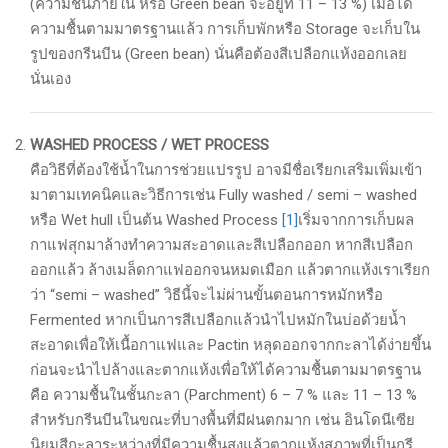
(ความชื้นภายใน หรือ Green bean จะอยู่ที่ 11 – 13 %) เมื่อได้
ความชื้นตามมาตรฐานแล้ว การเก็บพักหรือ Storage จะเก็บใน
รูปของกรีนบีน (Green bean) นั่นคือต้องสีเปลือกแห้งออกเลย
นั่นเอง
WASHED PROCESS / WET PROCESS
คือวิธีที่ต้องใช้น้ำในการช่วยแปรรูป อาจมีชื่อเรียกเสริมเพิ่มเข้า
มาตามเทคนิคและวิธีการเช่น Fully washed / semi – washed
หรือ Wet hull เป็นต้น Washed Process
[1]
เริ่มจากการเก็บผล
กาแฟสุกมาล้างทำความสะอาดและสีเปลือกออก หากสีเปลือก
ออกแล้ว ล้างเมล็ดกาแฟออกจนหมดเมือก แล้วตากแห้งเราเรียก
ว่า “semi – washed” วิธีนี้จะไม่ผ่านขั้นตอนการหมักหรือ
Fermented หากเป็นการสีเปลือกแล้วนำไปหมักในบ่อด้วยน้ำ
สะอาดเพื่อให้เนื้อกาแฟและ Pactin หลุดออกจากกะลาได้ง่ายขึ้น
ก่อนจะนำไปล้างและตากแห้งเพื่อให้ได้ความชื้นตามมาตรฐาน
คือ ความชื้นในชั้นกะลา (Parchment) 6 – 7 % และ 11 – 13 %
สำหรับกรีนบีนในขณะที่บางพื้นที่มีฝนตกมาก เช่น อินโดนีเซีย
นิยมสีกะลาระหว่างที่มีความชื้นสูงแล้วตากแห้งสภาพที่เป็นกรี