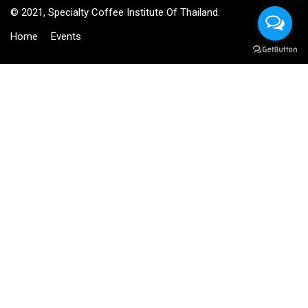
© 2021, Specialty Coffee Institute Of Thailand.
Home
Events
BECOME AN INSTRUCTOR?
Join thousand of instructors and earn money hassle free!
GET STARTED NOW