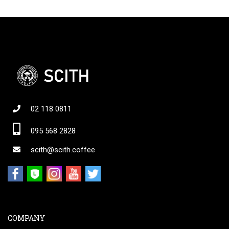
02 118 0811
095 568 2828
scith@scith.coffee
COMPANY