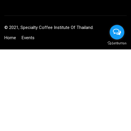
© 2021, Specialty Coffee Institute Of Thailand.
Home
Events
BECOME AN INSTRUCTOR?
Join thousand of instructors and earn money hassle free!
GET STARTED NOW