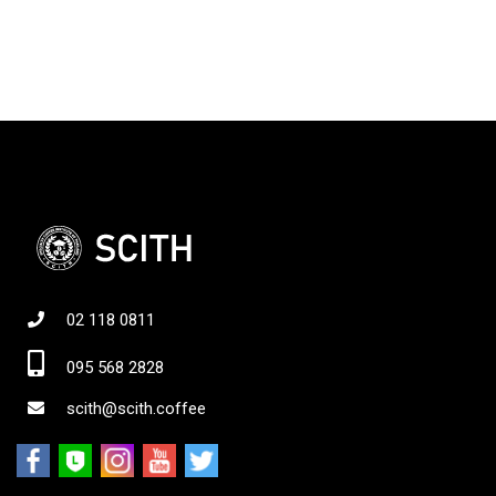
02 118 0811
095 568 2828
scith@scith.coffee