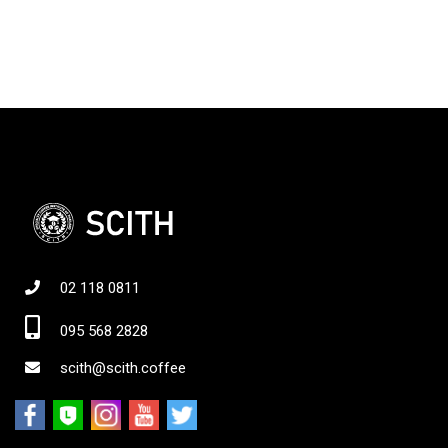
02 118 0811
095 568 2828
scith@scith.coffee