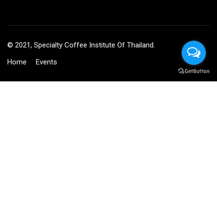
© 2021, Specialty Coffee Institute Of Thailand.
Home
Events
BECOME AN INSTRUCTOR?
Join thousand of instructors and earn money hassle free!
GET STARTED NOW