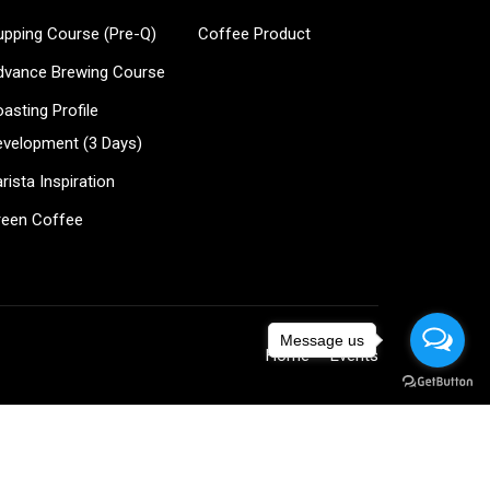
upping Course (Pre-Q)
Coffee Product
?
dvance Brewing Course
ee!
asting Profile
evelopment (3 Days)
rista Inspiration
reen Coffee
Message us
Home
Events