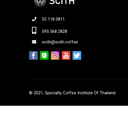
02 118 0811
Jo
095 568 2828
scith@scith.coffee
© 2021, Specialty Coffee Institute Of Thailand.