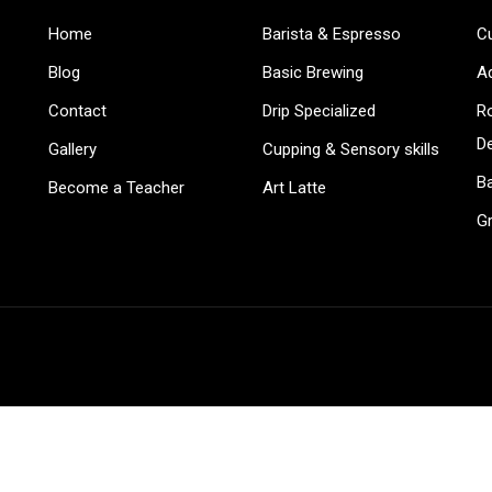
Home
Barista & Espresso
C
BECOME AN INSTRUCTOR
Blog
Basic Brewing
A
in thousand of instructors and earn money hassle fr
Contact
Drip Specialized
Ro
D
Gallery
Cupping & Sensory skills
Ba
Become a Teacher
Art Latte
G
GET STARTED NOW