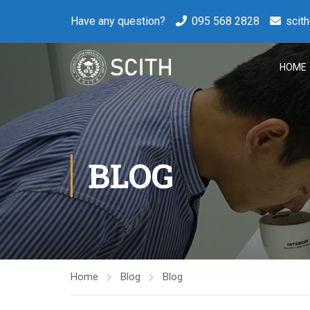
Have any question?
095 568 2828
scit
HOME
BLOG
Home
Blog
Blog