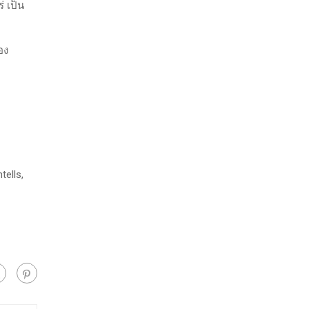
่ เป็น
อง
tells,