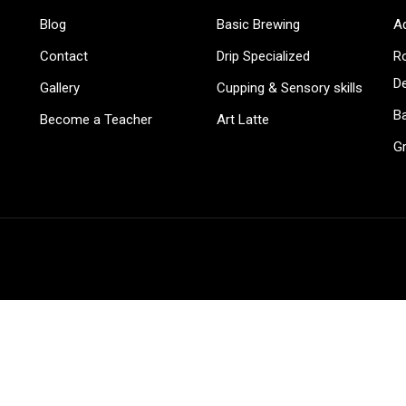
BECOME AN INSTRUCTOR
Blog
Basic Brewing
A
in thousand of instructors and earn money hassle fr
Contact
Drip Specialized
Ro
D
Gallery
Cupping & Sensory skills
Ba
Become a Teacher
Art Latte
G
GET STARTED NOW