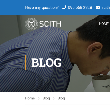
Have any question?
095 568 2828
scit
HOME
BLOG
Home
Blog
Blog