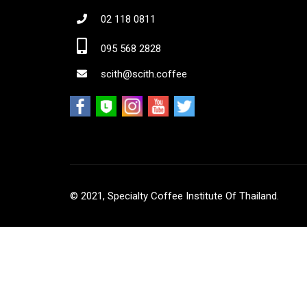
02 118 0811
Jo
095 568 2828
scith@scith.coffee
© 2021, Specialty Coffee Institute Of Thailand.