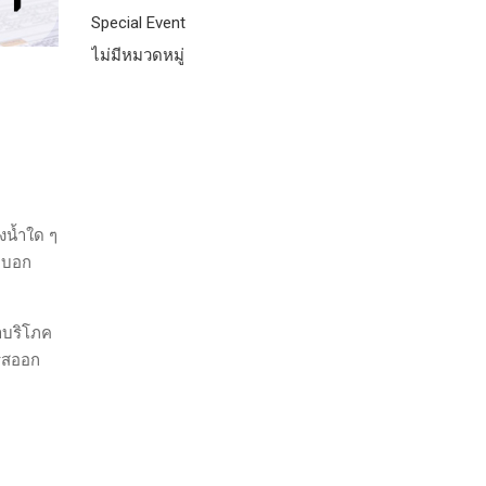
Special Event
ไม่มีหมวดหมู่
งน้ำใด ๆ
ค่บอก
ลาบริโภค
ีรสออก