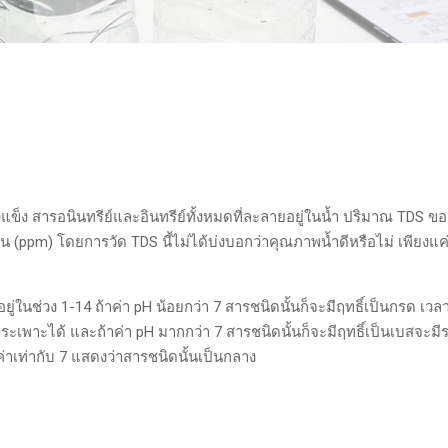
แข็ง สารอนินทรีย์และอินทรีย์ทั้งหมดที่ละลายอยู่ในน้ำ ปริมาณ TDS ขอ
าน (ppm) โดยการวัด TDS นี้ไม่ได้บ่งบอกว่าคุณภาพน้ำดีหรือไม่ เพียงแ
่ในช่วง 1-14 ถ้าค่า pH น้อยกว่า 7 สารชนิดนั้นก็จะมีฤทธิ์เป็นกรด เว
เพาะได้ และถ้าค่า pH มากกว่า 7 สารชนิดนั้นก็จะมีฤทธิ์เป็นเบสจะม
ค่าเท่ากับ 7 แสดงว่าสารชนิดนั้นเป็นกลาง