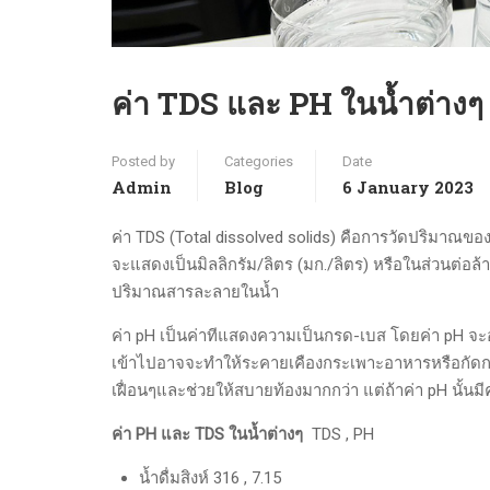
ค่า TDS และ PH ในน้ำต่างๆ
Posted by
Categories
Date
Admin
Blog
6 January 2023
ค่า TDS (Total dissolved solids) คือการวัดปริมาณของ
จะแสดงเป็นมิลลิกรัม/ลิตร (มก./ลิตร) หรือในส่วนต่อล้
ปริมาณสารละลายในน้ำ
ค่า pH เป็นค่าทีแสดงความเป็นกรด-เบส โดยค่า pH จะอยู
เข้าไปอาจจะทำให้ระคายเคืองกระเพาะอาหารหรือกัดกระ
เฝื่อนๆและช่วยให้สบายท้องมากกว่า แต่ถ้าค่า pH นั้นมี
ค่า PH และ TDS ในน้ำต่างๆ
TDS , PH
น้ำดื่มสิงห์ 316 , 7.15