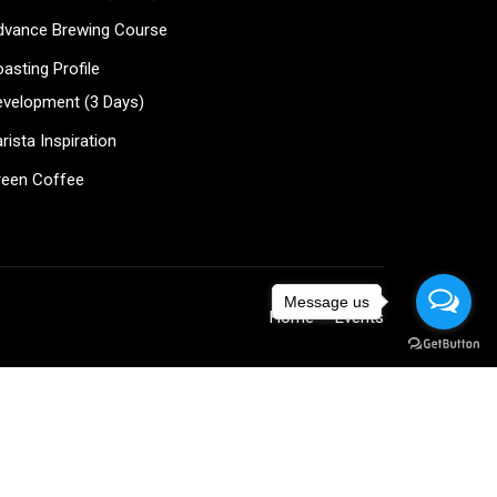
?
dvance Brewing Course
ee!
asting Profile
evelopment (3 Days)
rista Inspiration
reen Coffee
Message us
Home
Events